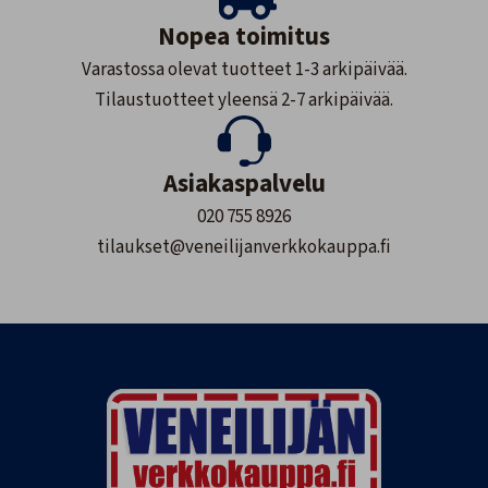
Nopea toimitus
Varastossa olevat tuotteet 1-3 arkipäivää.
Tilaustuotteet yleensä 2-7 arkipäivää.
Asiakaspalvelu
020 755 8926
tilaukset@veneilijanverkkokauppa.fi