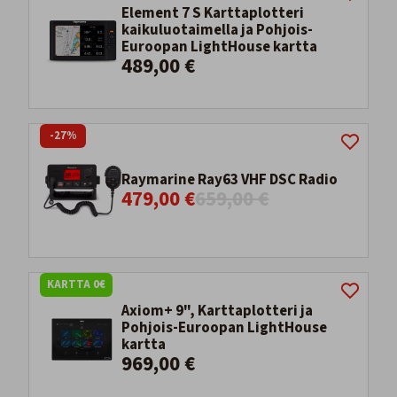
Element 7 S Karttaplotteri
kaikuluotaimella ja Pohjois-
Euroopan LightHouse kartta
489,00 €
-27%
Raymarine Ray63 VHF DSC Radio
479,00 €
659,00 €
KARTTA 0€
Axiom+ 9", Karttaplotteri ja
Pohjois-Euroopan LightHouse
kartta
969,00 €