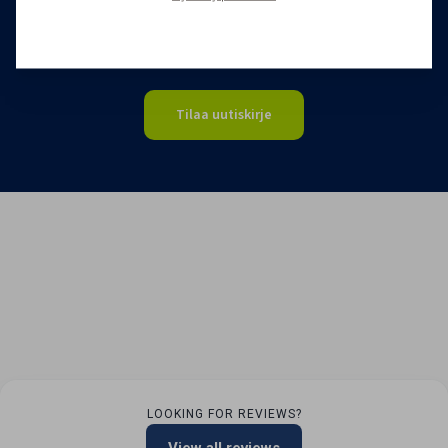
uutiskirjettä kuukaudessa. Voit perua uutiskirjeen
tilauksen milloin tahansa.
Tilaa uutiskirje
LOOKING FOR REVIEWS?