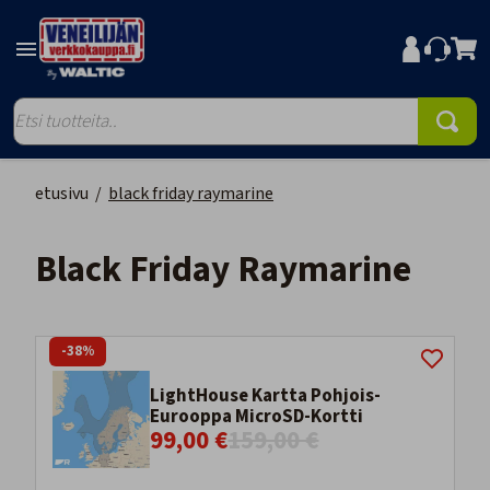
etusivu
/
black friday raymarine
Black Friday Raymarine
-38%
LightHouse Kartta Pohjois-
Eurooppa MicroSD-Kortti
99,00 €
159,00 €