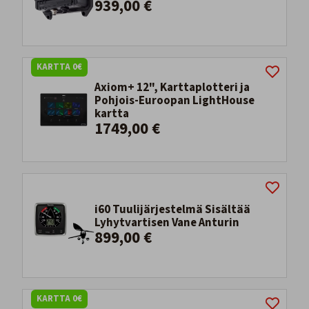
939,00 €
KARTTA 0€
Axiom+ 12", Karttaplotteri ja
Pohjois-Euroopan LightHouse
kartta
1749,00 €
i60 Tuulijärjestelmä Sisältää
Lyhytvartisen Vane Anturin
899,00 €
KARTTA 0€