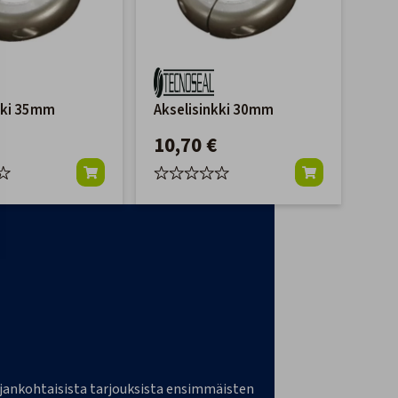
kki 35mm
Akselisinkki 30mm
10,70 €
a ajankohtaisista tarjouksista ensimmäisten