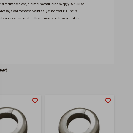
yhdistelmässä epäjaloimpi metalli aina syöpyy. Sinkki on
ssä ja välittömästi vaihtaa, jos ne ovat kuluneita.
etään akseliin, mahdollisimman lähelle akselitukea.
eet