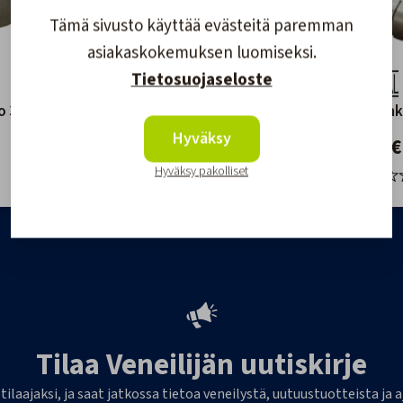
Tämä sivusto käyttää evästeitä paremman
asiakaskokemuksen luomiseksi.
Tietosuojaseloste
llo 30mm
Akselisinkki Pallo 25mm
Akselisin
Hyväksy
14,90 €
10,40 €
Hyväksy pakolliset
Tilaa Veneilijän uutiskirje
 tilaajaksi, ja saat jatkossa tietoa veneilystä, uutuustuotteista j