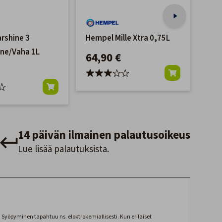
arshine 3
Hempel Mille Xtra 0,75L
Wes
ine/Vaha 1L
Min
64,90 €
34
14 päivän ilmainen palautusoikeus
Lue lisää palautuksista.
 Syöpyminen tapahtuu ns. eloktrokemiallisesti. Kun erilaiset