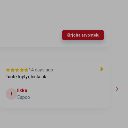
Kirjoita arvostelu
14 days ago
Tuote löytyi, hinta ok
T
t
Ilkka
I
Espoo