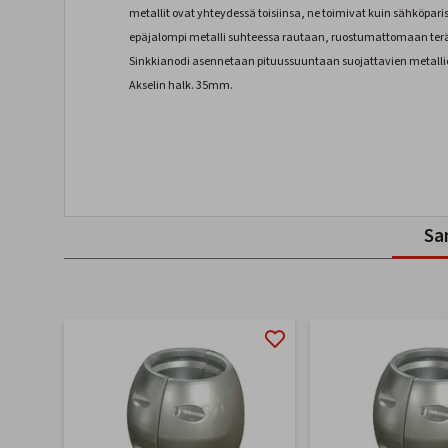
metallit ovat yhteydessä toisiinsa, ne toimivat kuin sähköpari
epäjalompi metalli suhteessa rautaan, ruostumattomaan teräks
Sinkkianodi asennetaan pituussuuntaan suojattavien metallio
Akselin halk. 35mm.
Sa