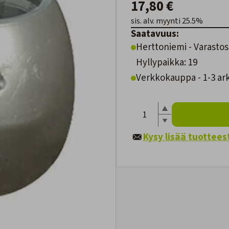
17,80 €
sis. alv. myynti 25.5%
Saatavuus:
Herttoniemi - Varastos
Hyllypaikka: 19
Verkkokauppa - 1-3 ar
Kysy lisää tuottees