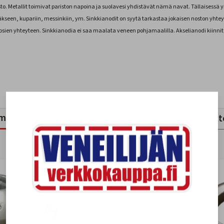
sto. Metallit toimivat pariston napoina ja suolavesi yhdistävät nämä navat. Tällaisessä 
een, kupariin, messinkiin, ym. Sinkkianodit on syytä tarkastaa jokaisen noston yhteyde
sien yhteyteen. Sinkkianodia ei saa maalata veneen pohjamaalilla. Akselianodi kiinnit
mankaltaiset tuotteet
Viimeksi katsotut tuott