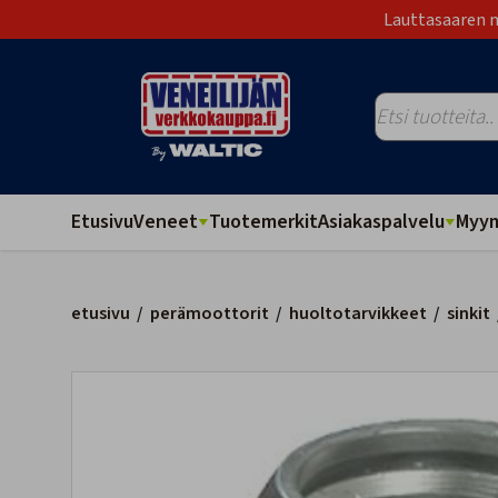
Lauttasaaren m
Etusivu
Veneet
Tuotemerkit
Asiakaspalvelu
Myym
etusivu
/
perämoottorit
/
huoltotarvikkeet
/
sinkit