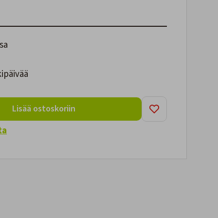
sa
kipäivää
Lisää ostoskoriin
ta