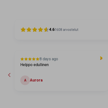
4.6
1608
arvostelut
8 days ago
Helppo edullinen
Aurora
A
Page 2 of 60