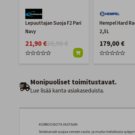
Lepuuttajan Suoja F2 Pari
Hempel Hard Ra
Navy
2,5L
21,90 €
26,90 €
179,00 €
Monipuoliset toimitustavat.
Lue lisää kanta-asiakaseduista.
KORROOSIOTA VASTAAN
Sinkkianodi suojaa veneen rauta- ja muita metalliosia syöpymis