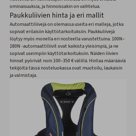
ominaisuuksia, ja hinnoissakin on vaihtelua.
Paukkuliivien hinta ja eri mallit
Automaattiliivejä on olemassa useita eri malleja, jotka
sopivat erilaisiin käyttötarkoituksiin. Paukkuliivejä
löytyy myös monella eri nosteella varustettuina. 100N–
180N -automaattiliivit ovat kaikista yleisimpiä, ja ne
sopivat useimpiin käyttötarkoituksiin. Näiden liivien
hinnat pyörivät noin 100–350 € välillä. Hintaa määrääviä
tekijöitä tässä nosteluokassa ovat muotoilu, laukaisin
ja valmistaja.