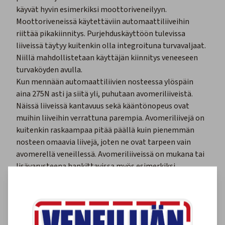
käyvät hyvin esimerkiksi moottoriveneilyyn.
Moottoriveneissä käytettäviin automaattiliiveihin
riittää pikakiinnitys. Purjehduskäyttöön tulevissa
liiveissä täytyy kuitenkin olla integroituna turvavaljaat.
Niillä mahdollistetaan käyttäjän kiinnitys veneeseen
turvaköyden avulla.
Kun mennään automaattiliivien nosteessa ylöspäin
aina 275N asti ja siitä yli, puhutaan avomeriliiveistä.
Näissä liiveissä kantavuus sekä kääntönopeus ovat
muihin liiveihin verrattuna parempia. Avomeriliivejä on
kuitenkin raskaampaa pitää päällä kuin pienemmän
nosteen omaavia liivejä, joten ne ovat tarpeen vain
avomerellä veneillessä. Avomeriliiveissä on mukana tai
lisävarusteena hankittavissa myös esimerkiksi
roiskeelta suojaava sprayhood, led-valo sekä
turvavaljaat.
Paukkuliivien käyttäjän koko
Nuorten automaattiliivejä ovat yleensä