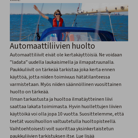
Automaattiliivien huolto
Automaattiliivit eivät ole kertakäyttöisiä. Ne voidaan
”ladata” uudella laukaisimella ja ilmapatruunalla.
Paukkuliivit on tärkeää tarkistaa joka kerta ennen
käyttöä, jotta niiden toimivuus hätätilanteessa
varmistetaan. Myös niiden säännöllinen vuosittainen
huolto on tärkeää.
Ilman tarkastusta ja huoltoa ilmatäytteinen liivi
saattaa lakata toimimasta. Hyvin huollettujen liivien
käyttöikä voi olla jopa 10 vuotta. Suosittelemme, että
teetät vuosihuollon valtuutetulla huoltopisteellä.
Vaihtoehtoisesti voit suorittaa yksinkertaistetun
paukkuliivien tarkistuksen itse. Lue lisää