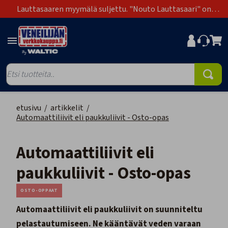
Lauttasaaren myymälä suljettu. "Nouto Lauttasaari" on
poistunut toimitustapavaihtoehdoista.
etusivu
/
artikkelit
/
Automaattiliivit eli paukkuliivit - Osto-opas
Automaattiliivit eli
paukkuliivit - Osto-opas
OSTO-OPPAAT
Automaattiliivit eli paukkuliivit on suunniteltu
pelastautumiseen. Ne kääntävät veden varaan