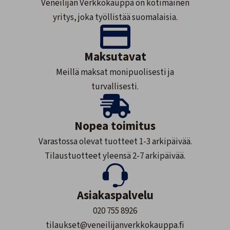
Veneilijän Verkkokauppa on kotimainen
yritys, joka työllistää suomalaisia.
Maksutavat
Meillä maksat monipuolisesti ja
turvallisesti.
Nopea toimitus
Varastossa olevat tuotteet 1-3 arkipäivää.
Tilaustuotteet yleensä 2-7 arkipäivää.
Asiakaspalvelu
020 755 8926
tilaukset@veneilijanverkkokauppa.fi