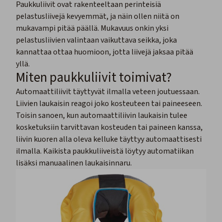
Paukkuliivit ovat rakenteeltaan perinteisiä
pelastusliivejä
kevyemmät, ja näin ollen niitä on
mukavampi pitää päällä. Mukavuus onkin yksi
pelastusliivien valintaan vaikuttava seikka, joka
kannattaa ottaa huomioon, jotta liivejä jaksaa pitää
yllä.
Miten paukkuliivit toimivat?
Automaattiliivit täyttyvät ilmalla veteen joutuessaan.
Liivien laukaisin reagoi joko kosteuteen tai paineeseen.
Toisin sanoen, kun automaattiliivin laukaisin tulee
kosketuksiin tarvittavan kosteuden tai paineen kanssa,
liivin kuoren alla oleva kelluke täyttyy automaattisesti
ilmalla. Kaikista paukkuliiveistä löytyy automatiikan
lisäksi manuaalinen laukaisinnaru.