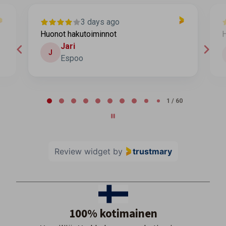
3 days ago
Huonot hakutoiminnot
H
Jari
J
Espoo
Page 2 of 60
2 / 60
Review widget
by
trustmary
100% kotimainen